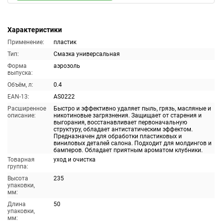
Характеристики
Применение:
пластик
Тип:
Смазка универсальная
Форма
аэрозоль
выпуска:
Объём, л:
0.4
EAN-13:
AS0222
Расширенное
Быстро и эффективно удаляет пыль, грязь, масляные и
описание:
никотиновые загрязнения. Защищает от старения и
выгорания, восстанавливает первоначальную
структуру, обладает антистатическим эффектом.
Предназначен для обработки пластиковых и
виниловых деталей салона. Подходит для молдингов и
бамперов. Обладает приятным ароматом клубники.
Товарная
уход и очистка
группа:
Высота
235
упаковки,
мм:
Длина
50
упаковки,
мм: