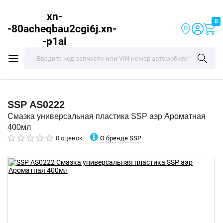
xn-
0
-80acheqbau2cgi6j.xn-
-p1ai
SSP
AS0222
Смазка универсальная пластика SSP аэр Ароматная
400мл
О бренде SSP
0 оценок