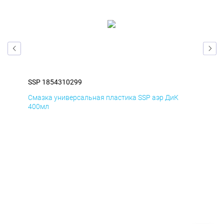
SSP 1854310299
SSP
Смазка универсальная пластика SSP аэр ДиК
Сма
400мл
40