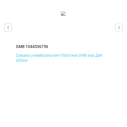
GMB 1044536756
GM
Смазка универсальная пластика GMB аэр ДиК
Сма
400мл
40