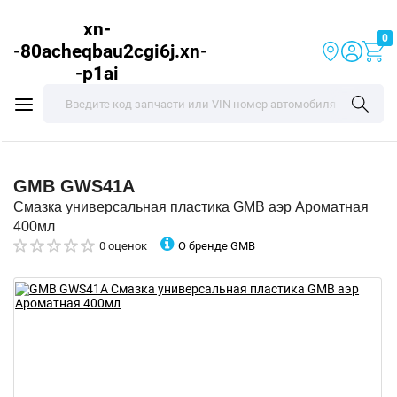
xn-
0
-80acheqbau2cgi6j.xn-
-p1ai
GMB
GWS41A
Смазка универсальная пластика GMB аэр Ароматная
400мл
О бренде GMB
0 оценок